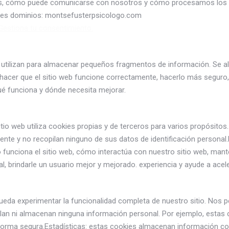
, cómo puede comunicarse con nosotros y cómo procesamos los da
entes dominios: montsefusterpsicologo.com
Gestiona tu consentimiento.
utilizan para almacenar pequeños fragmentos de información. Se al
acer que el sitio web funcione correctamente, hacerlo más seguro, 
ué funciona y dónde necesita mejorar.
itio web utiliza cookies propias y de terceros para varios propósito
ente y no recopilan ninguno de sus datos de identificación personal.
funciona el sitio web, cómo interactúa con nuestro sitio web, mant
l, brindarle un usuario mejor y mejorado. experiencia y ayude a acel
ueda experimentar la funcionalidad completa de nuestro sitio. Nos 
lan ni almacenan ninguna información personal. Por ejemplo, estas c
e forma segura.Estadísticas: estas cookies almacenan información co